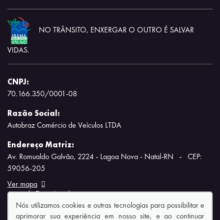
NO TRÂNSITO, ENXERGAR O OUTRO É SALVAR
VIDAS.
CNPJ:
70.166.350/0001-08
Razão Social:
Autobraz Comércio de Veículos LTDA
Endereço Matriz:
Av. Romualdo Galvão, 2224 - Lagoa Nova - Natal-RN
-
CEP:
59056-205
Ver mapa
Aviso de Texto Legal
Nós utilizamos cookies e outras tecnologias para possibilitar e
aprimorar sua experiência em nosso site, e ao continuar