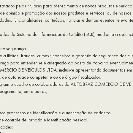
atados pelos titulares para oferecimento de novos produtos e serviço
de opinião e promoção dos nossos produtos e serviços, ou de nossos pa
idades, funcionalidades, conteúdos, notícias e demais eventos relev
 dados do Sistema de informações de Crédito (SCR), mediante a obten
 de segurança;
te a ilícitos, fraudes, crimes financeiros e garantia da segurança
mprego para entender se é adequado ao posto de trabalho eventualment
OMERCIO DE VEÍCULOS LTDA, inclusive apresentando documentos em proc
, de autoridade competente ou de órgão fiscalizador;
ntegram o quadro de colaboradores da AUTOBRAZ COMERCIO DE VEÍC
 pagamento, entre outros;
.
nos processos de identificação e autenticação de cadastro;
 controle de jornada e identificação pessoal.
idades: