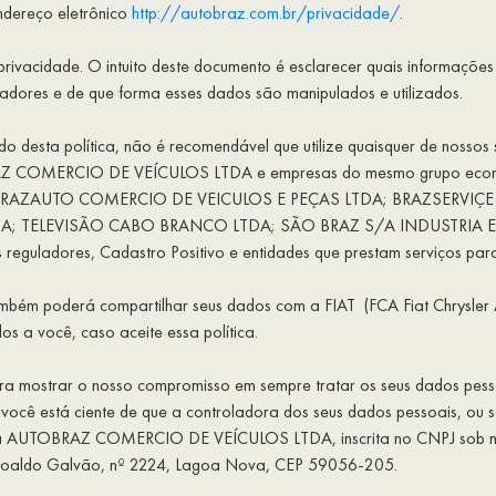
ndereço eletrônico
http://autobraz.com.br/privacidade/
.
vacidade. O intuito deste documento é esclarecer quais informações s
radores e de que forma esses dados são manipulados e utilizados.
desta política, não é recomendável que utilize quaisquer de nossos se
OBRAZ COMERCIO DE VEÍCULOS LTDA e empresas do mesmo grupo eco
BRAZAUTO COMERCIO DE VEICULOS E PEÇAS LTDA; BRAZSERVIÇE
; TELEVISÃO CABO BRANCO LTDA; SÃO BRAZ S/A INDUSTRIA E C
reguladores, Cadastro Positivo e entidades que prestam serviços para
derá compartilhar seus dados com a FIAT (FCA Fiat Chrysler Autom
os a você, caso aceite essa política.
para mostrar o nosso compromisso em sempre tratar os seus dados pess
, você está ciente de que a controladora dos seus dados pessoais, ou
rá a AUTOBRAZ COMERCIO DE VEÍCULOS LTDA, inscrita no CNPJ sob 
omoaldo Galvão, nº 2224, Lagoa Nova, CEP 59056-205.