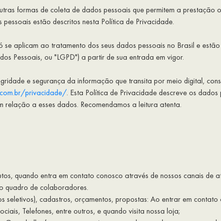
 outras formas de coleta de dados pessoais que permitem a prestação 
pessoais estão descritos nesta Política de Privacidade.
só se aplicam ao tratamento dos seus dados pessoais no Brasil e estão 
os Pessoais, ou "LGPD") a partir de sua entrada em vigor.
egridade e segurança da informação que transita por meio digital, con
.com.br/privacidade/
. Esta Política de Privacidade descreve os dado
m relação a esses dados. Recomendamos a leitura atenta.
utos, quando entra em contato conosco através de nossos canais de a
so quadro de colaboradores.
sos seletivos), cadastros, orçamentos, propostas: Ao entrar em contat
iais, Telefones, entre outros, e quando visita nossa loja;