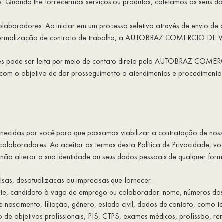
s: Quando lhe fornecermos serviços ou produtos, coletamos os seus d
olaboradores: Ao iniciar em um processo seletivo através de envio de 
 formalização de contrato de trabalho, a AUTOBRAZ COMERCIO DE VEÍ
ões pode ser feita por meio de contato direto pela AUTOBRAZ COMER
el com o objetivo de dar prosseguimento a atendimentos e procedimentos
rnecidas por você para que possamos viabilizar a contratação de noss
colaboradores. Ao aceitar os termos desta Política de Privacidade, 
 não alterar a sua identidade ou seus dados pessoais de qualquer for
lsas, desatualizadas ou imprecisas que fornecer.
liente, candidato à vaga de emprego ou colaborador: nome, números do
 nascimento, filiação, gênero, estado civil, dados de contato, como 
 de objetivos profissionais, PIS, CTPS, exames médicos, profissão, r