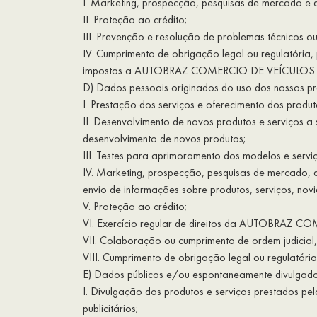
I. Marketing, prospecção, pesquisas de mercado e 
II. Proteção ao crédito;
III. Prevenção e resolução de problemas técnicos o
IV. Cumprimento de obrigação legal ou regulatória
impostas a AUTOBRAZ COMERCIO DE VEÍCULOS 
D) Dados pessoais originados do uso dos nossos pro
I. Prestação dos serviços e oferecimento dos produ
II. Desenvolvimento de novos produtos e serviç
desenvolvimento de novos produtos;
III. Testes para aprimoramento dos modelos e servi
IV. Marketing, prospecção, pesquisas de mercado, d
envio de informações sobre produtos, serviços, nov
V. Proteção ao crédito;
VI. Exercício regular de direitos da AUTOBRAZ COM
VII. Colaboração ou cumprimento de ordem judicial
VIII. Cumprimento de obrigação legal ou regulatória
E) Dados públicos e/ou espontaneamente divulgados
I. Divulgação dos produtos e serviços prestados p
publicitários;