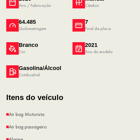
Ano / Fabricação
Câmbio
64.485
7
Quilometragem
Final da placa
Branco
2021
Cor
Ano do modelo
Gasolina/Álcool
Combustível
Itens do veículo
Air bag Motorista
Air bag passageiro
Alarme