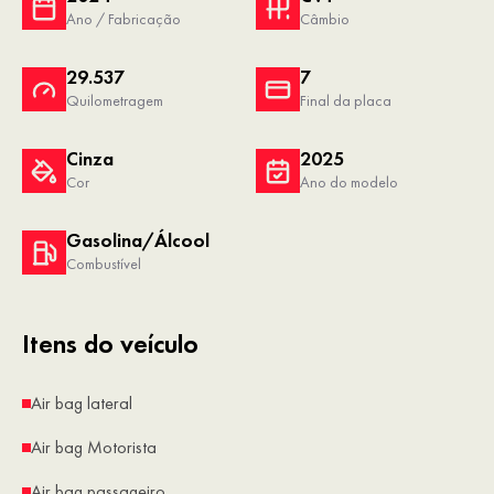
Ano / Fabricação
Câmbio
29.537
7
Quilometragem
Final da placa
Cinza
2025
Cor
Ano do modelo
Gasolina/Álcool
Combustível
Itens do veículo
Air bag lateral
Air bag Motorista
Air bag passageiro